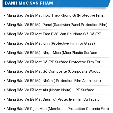
DANH MỤC SẢN PHẨM
Màng Bảo Vệ Bề Mặt Inox, Thép Không Gỉ (Protective Film
For Steel)
Màng Bảo Vệ Bề Mặt Panel (Sandwich Panel Protection Film)
Màng Bảo Vệ Bề Mặt Tấm PVC Vân Đá, Nhựa Giả Gỗ (PE
Surface Protective Film For Wood Plastic Composite/PVC)
Màng Bảo Vệ Bề Mặt Kính (Protective Film For Glass)
Màng Bảo Vệ Bề Mặt Nhựa-Mica (Mica Plastic Surface
Protection Film)
Màng Bảo Vệ Bề Mặt Gỗ (PE Surface Protective Film For
Wood)
Màng Bảo Vệ Bề Mặt Gỗ Composite (Composite Wood
Surface Protection Film)
Màng Bảo Vệ Bề Mặt Nhôm ( Protection Film Aluminium)
Màng Bảo Vệ Bề Mặt Alu (Nhôm Nhựa) – PE Surface
Protective Film For Aluminium Composite Panel
Màng Bảo Vệ Bề Mặt Điện Tử (Protective Film Surface
Electronic)
Màng Bảo Vệ Gạch Men (Membrane Protection Ceramic Film)