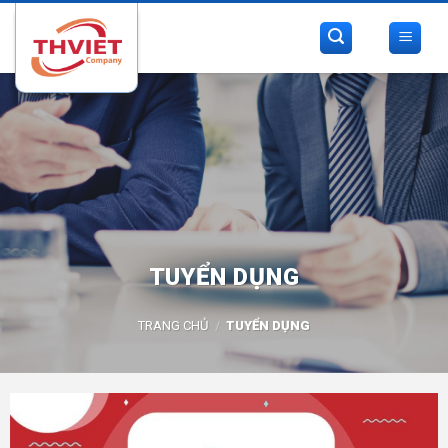
Skip
to
content
TUYỂN DỤNG
TRANG CHỦ
/
TUYỂN DỤNG