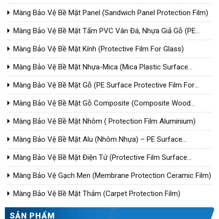
For Steel)
Màng Bảo Vệ Bề Mặt Panel (Sandwich Panel Protection Film)
Màng Bảo Vệ Bề Mặt Tấm PVC Vân Đá, Nhựa Giả Gỗ (PE
Surface Protective Film For Wood Plastic Composite/PVC)
Màng Bảo Vệ Bề Mặt Kính (Protective Film For Glass)
Màng Bảo Vệ Bề Mặt Nhựa-Mica (Mica Plastic Surface
Protection Film)
Màng Bảo Vệ Bề Mặt Gỗ (PE Surface Protective Film For
Wood)
Màng Bảo Vệ Bề Mặt Gỗ Composite (Composite Wood
Surface Protection Film)
Màng Bảo Vệ Bề Mặt Nhôm ( Protection Film Aluminium)
Màng Bảo Vệ Bề Mặt Alu (Nhôm Nhựa) – PE Surface
Protective Film For Aluminium Composite Panel
Màng Bảo Vệ Bề Mặt Điện Tử (Protective Film Surface
Electronic)
Màng Bảo Vệ Gạch Men (Membrane Protection Ceramic Film)
Màng Bảo Vệ Bề Mặt Thảm (Carpet Protection Film)
SẢN PHẨM