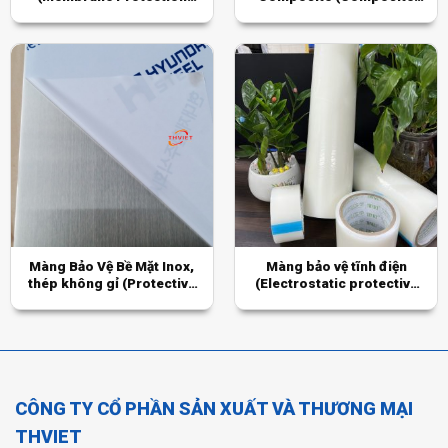
Ceramic Film)
wood surface protection
film)
Màng Bảo Vệ Bề Mặt Inox,
Màng bảo vệ tĩnh điện
thép không gỉ (Protective
(Electrostatic protective
Film For Steel)
film )
CÔNG TY CỔ PHẦN SẢN XUẤT VÀ THƯƠNG MẠI
THVIET