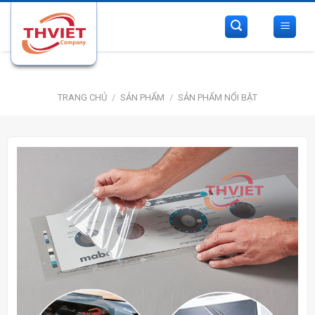
Skip
to
content
TRANG CHỦ
/
SẢN PHẨM
/
SẢN PHẨM NỔI BẬT