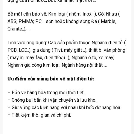
động của hơi nước, bức xạ nhiệt, mặt trời …
Bề mặt cần bảo vệ: Kim loại ( nhôm, Inox…); Gỗ; Nhựa (
ABS; PMMA; PC… sơn hoặc không sơn); Đá ( Marble,
Granite..); …
Lĩnh vực ứng dụng: Các sản phẩm thuộc Nghành điện tử (
PCB; LCD..); gia dụng ( Tivi, máy giặt ..); thiết bị văn phòng
( máy in, máy fax, điện thoại…); Nghành ô tô, xe máy;
Nghành gia công kim loại, Ngành hàng nội thất …
Ưu điểm của màng bảo vệ mặt điện tử:
– Bảo vệ hàng hóa trong mọi thời tiết.
– Chống bụi bẩn khi vận chuyển và lưu kho.
– Giữ vững các kiện hàng với nhau khi bốc dỡ hàng hóa.
– Tiết kiệm thời gian và chi phí.