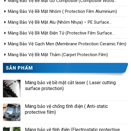
Màng Bảo Vệ Bề Mặt Gỗ Composite (Composite Wood
Surface Protection Film)
Màng Bảo Vệ Bề Mặt Nhôm ( Protection Film Aluminium)
Màng Bảo Vệ Bề Mặt Alu (Nhôm Nhựa) – PE Surface
Protective Film For Aluminium Composite Panel
Màng Bảo Vệ Bề Mặt Điện Tử (Protective Film Surface
Electronic)
Màng Bảo Vệ Gạch Men (Membrane Protection Ceramic Film)
Màng Bảo Vệ Bề Mặt Thảm (Carpet Protection Film)
SẢN PHẨM
Màng bảo vệ bề mặt cắt laser ( Laser cutting
surface protection)
Màng bảo vệ chống tĩnh điện ( Anti-static
protective film)
Màng bảo vệ tĩnh điện (Electrostatic protective