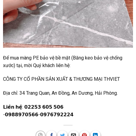
Để mua màng PE bảo vệ bề mặt (Băng keo bảo vệ chống
xước) tại, mời Quý khách liên hệ:
CÔNG TY CỔ PHẦN SẢN XUẤT & THƯƠNG MẠI THVIET
Địa chỉ: 34 Trang Quan, An Đồng, An Dương, Hải Phòng.
𝗟𝗶𝗲̂𝗻 𝗵𝗲̣̂: 𝟬𝟮𝟮𝟱𝟯 𝟲𝟬𝟱 𝟱𝟬𝟲
-𝟬𝟵𝟴𝟴𝟵𝟳𝟬𝟱𝟲𝟲-𝟬𝟵𝟳𝟲𝟳𝟵𝟮𝟮𝟮𝟰