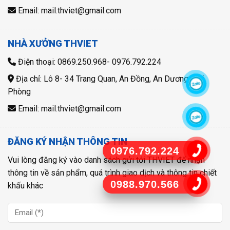
Email: mail.thviet@gmail.com
NHÀ XƯỞNG THVIET
Điện thoại: 0869.250.968- 0976.792.224
Địa chỉ: Lô 8- 34 Trang Quan, An Đồng, An Dương, Hải
Phòng
Email: mail.thviet@gmail.com
ĐĂNG KÝ NHẬN THÔNG TIN
0976.792.224
Vui lòng đăng ký vào danh sách gửi tới THVIET để nhận
thông tin về sản phẩm, quá trình giao dịch và thông tin chiết
0988.970.566
khấu khác