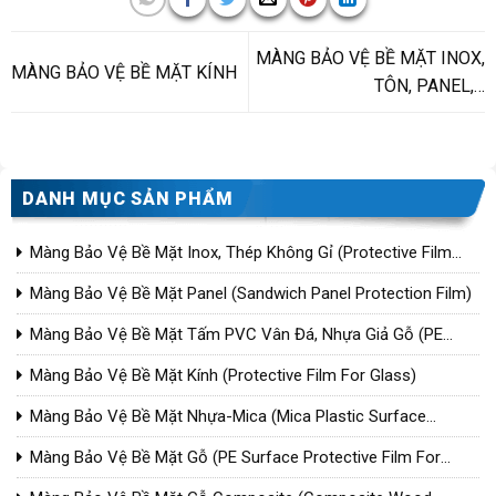
MÀNG BẢO VỆ BỀ MẶT INOX,
MÀNG BẢO VỆ BỀ MẶT KÍNH
TÔN, PANEL,…
DANH MỤC SẢN PHẨM
Màng Bảo Vệ Bề Mặt Inox, Thép Không Gỉ (Protective Film
For Steel)
Màng Bảo Vệ Bề Mặt Panel (Sandwich Panel Protection Film)
Màng Bảo Vệ Bề Mặt Tấm PVC Vân Đá, Nhựa Giả Gỗ (PE
Surface Protective Film For Wood Plastic Composite/PVC)
Màng Bảo Vệ Bề Mặt Kính (Protective Film For Glass)
Màng Bảo Vệ Bề Mặt Nhựa-Mica (Mica Plastic Surface
Protection Film)
Màng Bảo Vệ Bề Mặt Gỗ (PE Surface Protective Film For
Wood)