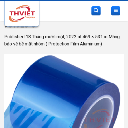
Skip
to
content
781920-3
Published
18 Tháng mười một, 2022
at
469 × 531
in
Màng
bảo vệ bề mặt nhôm ( Protection Film Aluminium)