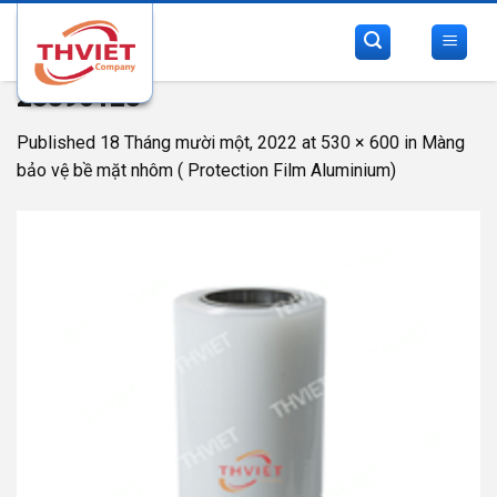
Skip
to
content
28390123
Published
18 Tháng mười một, 2022
at
530 × 600
in
Màng
bảo vệ bề mặt nhôm ( Protection Film Aluminium)