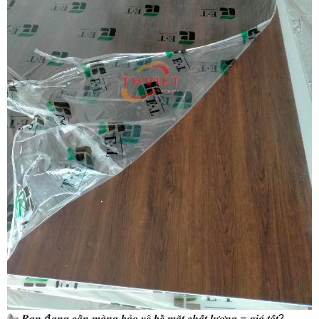
𝑩𝒂̣𝒏 đ𝒂𝒏𝒈 𝒄𝒂̂̀𝒏 𝒎𝒂̀𝒏𝒈 𝒃𝒂̉𝒐 𝒗𝒆̣̂ 𝒃𝒆̂̀ 𝒎𝒂̣̆𝒕 𝒄𝒉𝒂̂́𝒕 𝒍𝒖̛𝒐̛̣𝒏𝒈 – 𝒈𝒊𝒂́ 𝒕𝒐̂́𝒕?