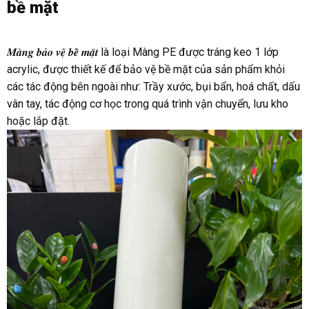
bề mặt
𝑴𝒂̀𝒏𝒈 𝒃𝒂̉𝒐 𝒗𝒆̣̂ 𝒃𝒆̂̀ 𝒎𝒂̣̆𝒕 là loại Màng PE được tráng keo 1 lớp
acrylic, được thiết kế để bảo vệ bề mặt của sản phẩm khỏi
các tác động bên ngoài như: Trầy xước, bụi bẩn, hoá chất, dấu
vân tay, tác động cơ học trong quá trình vận chuyển, lưu kho
hoặc lắp đặt.