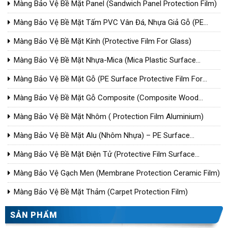
For Steel)
Màng Bảo Vệ Bề Mặt Panel (Sandwich Panel Protection Film)
Màng Bảo Vệ Bề Mặt Tấm PVC Vân Đá, Nhựa Giả Gỗ (PE
Surface Protective Film For Wood Plastic Composite/PVC)
Màng Bảo Vệ Bề Mặt Kính (Protective Film For Glass)
Màng Bảo Vệ Bề Mặt Nhựa-Mica (Mica Plastic Surface
Protection Film)
Màng Bảo Vệ Bề Mặt Gỗ (PE Surface Protective Film For
Wood)
Màng Bảo Vệ Bề Mặt Gỗ Composite (Composite Wood
Surface Protection Film)
Màng Bảo Vệ Bề Mặt Nhôm ( Protection Film Aluminium)
Màng Bảo Vệ Bề Mặt Alu (Nhôm Nhựa) – PE Surface
Protective Film For Aluminium Composite Panel
Màng Bảo Vệ Bề Mặt Điện Tử (Protective Film Surface
Electronic)
Màng Bảo Vệ Gạch Men (Membrane Protection Ceramic Film)
Màng Bảo Vệ Bề Mặt Thảm (Carpet Protection Film)
SẢN PHẨM