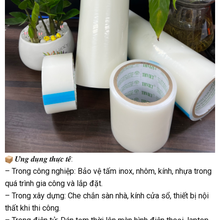
𝑼̛́𝒏𝒈 𝒅𝒖̣𝒏𝒈 𝒕𝒉𝒖̛̣𝒄 𝒕𝒆̂́:
– Trong công nghiệp: Bảo vệ tấm inox, nhôm, kính, nhựa trong
quá trình gia công và lắp đặt.
– Trong xây dựng: Che chắn sàn nhà, kính cửa sổ, thiết bị nội
thất khi thi công.