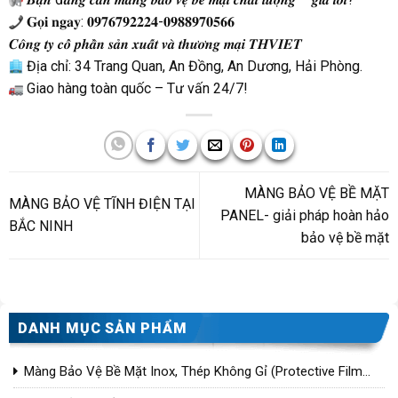
𝐆𝐨̣𝐢 𝐧𝐠𝐚𝐲: 𝟎𝟗𝟕𝟔𝟕𝟗𝟐𝟐𝟐𝟒-𝟎𝟗𝟖𝟖𝟗𝟕𝟎𝟓𝟔𝟔
𝑪𝒐̂𝒏𝒈 𝒕𝒚 𝒄𝒐̂̉ 𝒑𝒉𝒂̂̀𝒏 𝒔𝒂̉𝒏 𝒙𝒖𝒂̂́𝒕 𝒗𝒂̀ 𝒕𝒉𝒖̛𝒐̛𝒏𝒈 𝒎𝒂̣𝒊 𝑻𝑯𝑽𝑰𝑬𝑻
Địa chỉ: 34 Trang Quan, An Đồng, An Dương, Hải Phòng.
Giao hàng toàn quốc – Tư vấn 24/7!
MÀNG BẢO VỆ BỀ MẶT
MÀNG BẢO VỆ TĨNH ĐIỆN TẠI
PANEL- giải pháp hoàn hảo
BẮC NINH
bảo vệ bề mặt
DANH MỤC SẢN PHẨM
Màng Bảo Vệ Bề Mặt Inox, Thép Không Gỉ (Protective Film