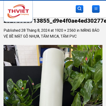
Skip
to
content
z5273900713855_d9e4f0ae4ed30277
Published
28 Tháng 8, 2024
at
1920 × 2560
in
MÀNG BẢO
VỆ BỀ MẶT GỖ NHỰA, TẤM MICA, TẤM PVC