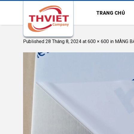
Skip
to
TRANG CHỦ
content
07
Published
28 Tháng 8, 2024
at
600 × 600
in
MÀNG BẢ