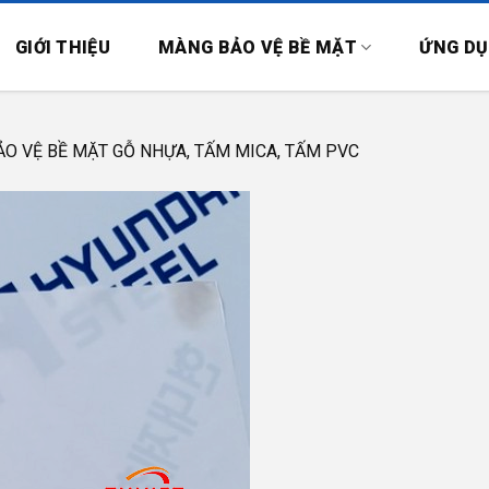
GIỚI THIỆU
MÀNG BẢO VỆ BỀ MẶT
ỨNG D
O VỆ BỀ MẶT GỖ NHỰA, TẤM MICA, TẤM PVC