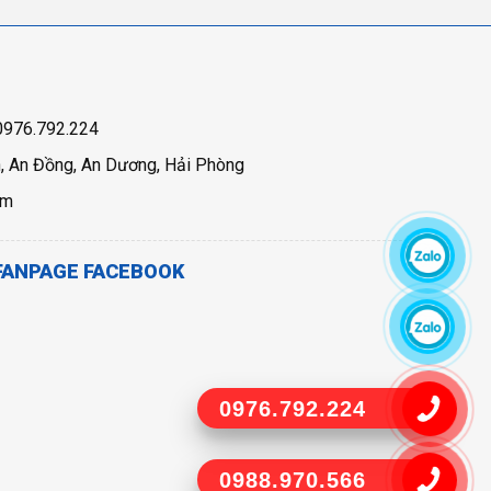
 0976.792.224
n, An Đồng, An Dương, Hải Phòng
om
FANPAGE FACEBOOK
0976.792.224
0988.970.566