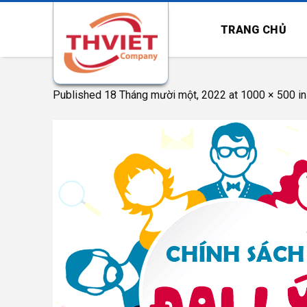
Skip
to
TRANG CHỦ
content
812963123
Published
18 Tháng mười một, 2022
at
1000 × 500
i