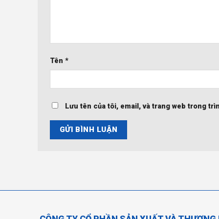
Tên
*
Lưu tên của tôi, email, và trang web trong trì
CÔNG TY CỔ PHẦN SẢN XUẤT VÀ THƯƠNG 