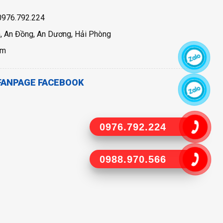
 0976.792.224
n, An Đồng, An Dương, Hải Phòng
om
FANPAGE FACEBOOK
0976.792.224
0988.970.566