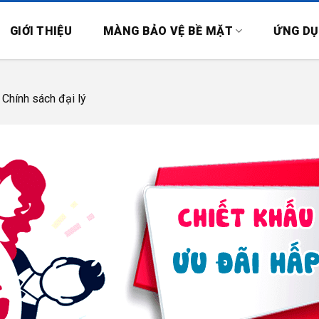
GIỚI THIỆU
MÀNG BẢO VỆ BỀ MẶT
ỨNG D
n
Chính sách đại lý