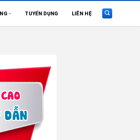
ỤNG
TUYỂN DỤNG
LIÊN HỆ