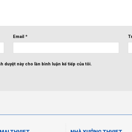
Email
*
T
nh duyệt này cho lần bình luận kế tiếp của tôi.
MẠI THVIET
NHÀ XƯỞNG THVIET