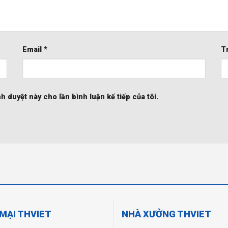
Email
*
T
nh duyệt này cho lần bình luận kế tiếp của tôi.
MẠI THVIET
NHÀ XƯỞNG THVIET