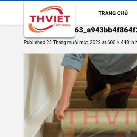
Skip
to
TRANG CHỦ
content
z3893046313963_a943bb4f864f
Published
23 Tháng mười một, 2022
at
600 × 448
in