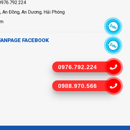
 0976.792.224
n, An Đồng, An Dương, Hải Phòng
om
FANPAGE FACEBOOK
0976.792.224
0988.970.566