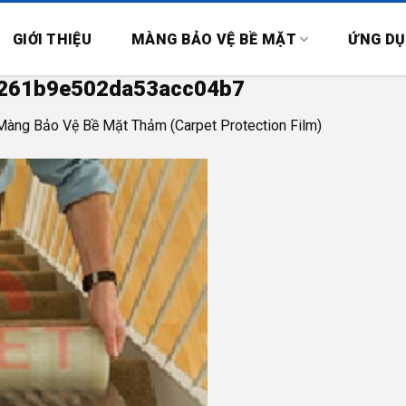
GIỚI THIỆU
MÀNG BẢO VỆ BỀ MẶT
ỨNG D
261b9e502da53acc04b7
Màng Bảo Vệ Bề Mặt Thảm (Carpet Protection Film)