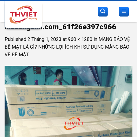
Skip
to
content
hieuunganh.com_61f26e397c966
Published
2 Tháng 1, 2023
at
960 × 1280
in
MÀNG BẢO VỆ
BỀ MẶT LÀ GÌ? NHỮNG LỢI ÍCH KHI SỬ DỤNG MÀNG BẢO
VỆ BỀ MẶT